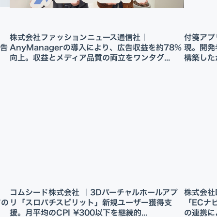
株式会社ファッションニュース通信社｜
付箋アプリ
広告
AnyManagerの導入により、広告収益を約78%
現。開発
向上。収益とメディア品質の両立をワンタグ...
構築し
コムシード株式会社 ｜3Dバーチャルホールアプ
株式会社D
アの
リ「スロパチスピリット」新規ユーザー獲得支
「ECナ
援。月平均のCPI ¥300以下を継続的...
の連携に