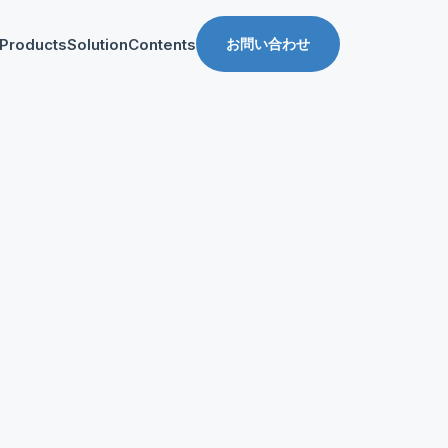
Products
Solution
Contents
お問い合わせ
ス
導入事例
収益化支援
Manager for web
Tipsブログ
Web収益化支援
anager for app
資料ダウンロード
App収益化支援
マーケティング支援
AppDelivery
FourM PMP
Stand App Studio
FourM PWA
メディアコマース
ロールアップ