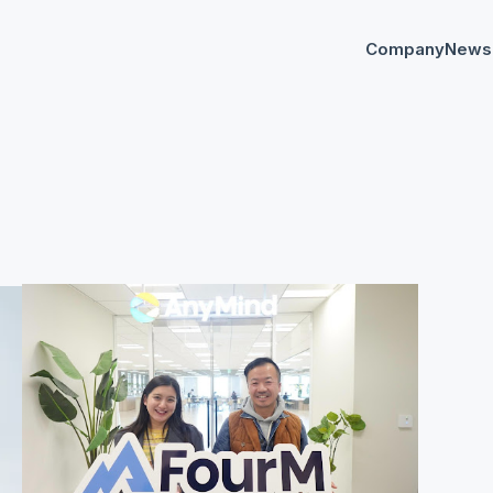
Company
News
プレスリリー
Any
イベント
AnyM