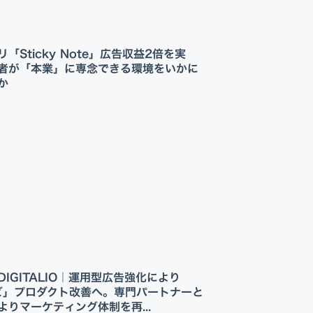
Appプロモーション
DX・AI支援
「Sticky Note」広告収益2倍を実
者が「本業」に専念できる環境をいかに
たか
IGITALIO｜運用型広告強化により
ビ」プロダクト改善へ。専門パートナーと
よりマーケティング体制を再...