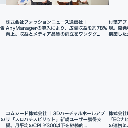
株式会社ファッションニュース通信社｜
付箋アプリ
広告
AnyManagerの導入により、広告収益を約78%
現。開発
向上。収益とメディア品質の両立をワンタグ...
構築し
コムシード株式会社 ｜3Dバーチャルホールアプ
株式会社D
アの
リ「スロパチスピリット」新規ユーザー獲得支
「ECナ
援。月平均のCPI ¥300以下を継続的...
の連携に