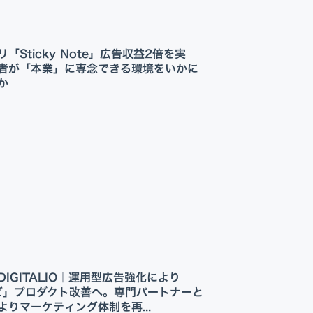
Appプロモーション
DX・AI支援
「Sticky Note」広告収益2倍を実
者が「本業」に専念できる環境をいかに
たか
IGITALIO｜運用型広告強化により
ビ」プロダクト改善へ。専門パートナーと
よりマーケティング体制を再...