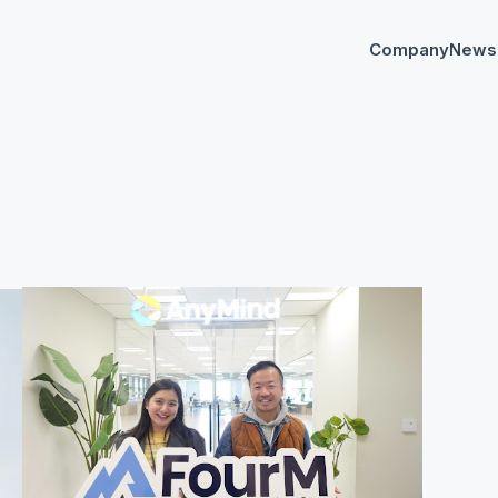
Company
News
プレスリリー
Any
イベント
AnyM