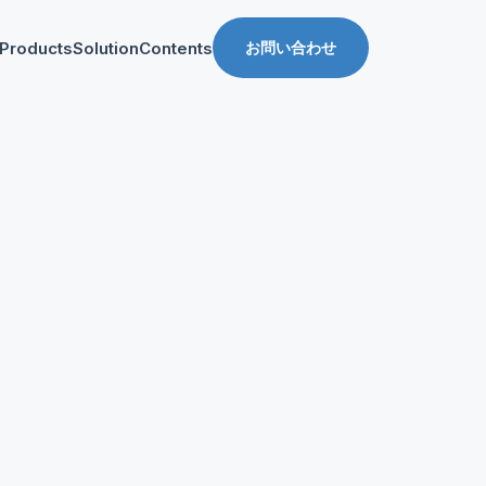
Products
Solution
Contents
お問い合わせ
ス
導入事例
収益化支援
Manager for web
Tipsブログ
Web収益化支援
anager for app
資料ダウンロード
App収益化支援
マーケティング支援
AppDelivery
FourM PMP
Stand App Studio
FourM PWA
メディアコマース
ロールアップ