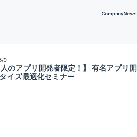
Company
News
プレスリリー
Any
イベント
AnyM
5/9
人のアプリ開発者限定！】 有名アプリ
タイズ最適化セミナー