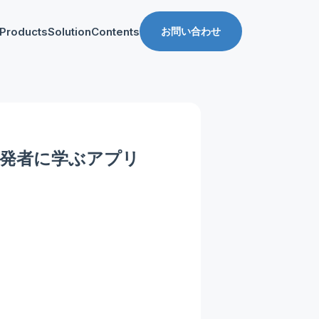
Products
Solution
Contents
お問い合わせ
ス
導入事例
収益化支援
Manager for web
Tipsブログ
Web収益化支援
anager for app
資料ダウンロード
App収益化支援
開発者に学ぶアプリ
マーケティング支援
AppDelivery
FourM PMP
Stand App Studio
FourM PWA
メディアコマース
ロールアップ