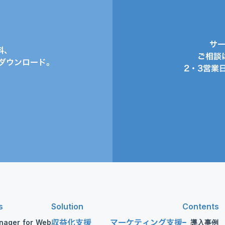
サ
料、
ご相談
ダウンロード。
2・3営業
s
Solution
Contents
収益化支援
マーケティング支援
nager for Web
導入事例