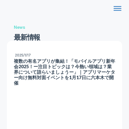
dehaze
News
最新情報
2025/1/17
複数の有名アプリが集結！「モバイルアプリ新年
会2025！ー注目トピックは？今熱い領域は？業
界について語らいましょうー」｜アプリマーケタ
ー向け無料対面イベントを1月17日に六本木で開
催