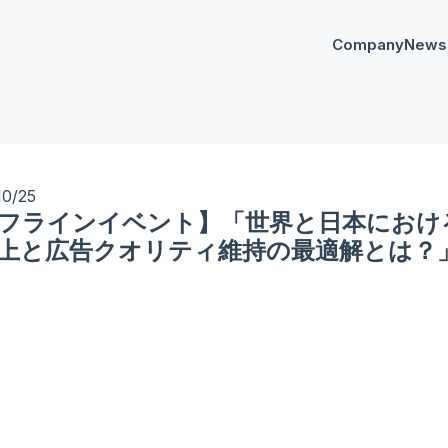
Company
News
プレスリリー
Any
イベント
AnyM
10/25
フラインイベント】「世界と日本におけ
上と広告クオリティ維持の最適解とは？