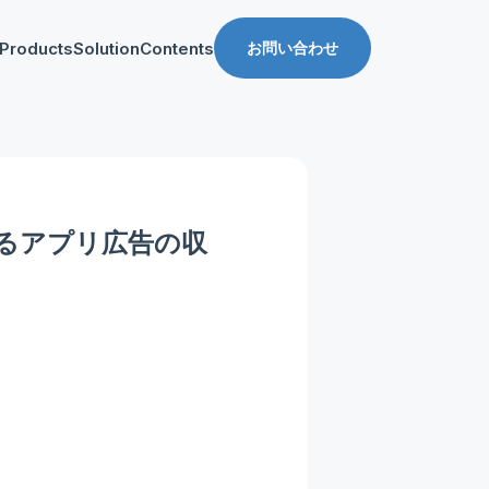
Products
Solution
Contents
お問い合わせ
ス
導入事例
収益化支援
Manager for web
Tipsブログ
Web収益化支援
anager for app
資料ダウンロード
App収益化支援
るアプリ広告の収
マーケティング支援
」
AppDelivery
FourM PMP
Stand App Studio
FourM PWA
メディアコマース
ロールアップ