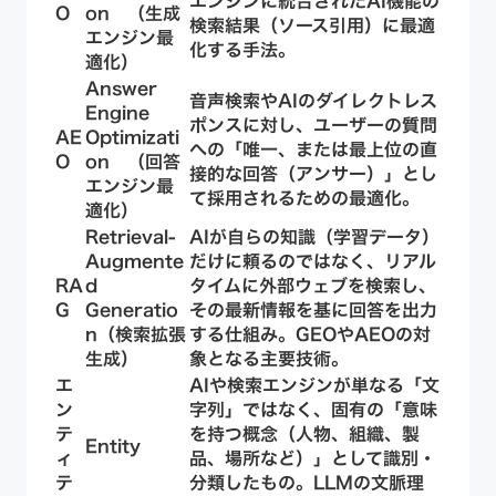
エンジンに統合されたAI機能の
O
on （生成
検索結果（ソース引用）に最適
エンジン最
化する手法。
適化）
Answer
音声検索やAIのダイレクトレス
Engine
ポンスに対し、ユーザーの質問
AE
Optimizati
への「唯一、または最上位の直
O
on （回答
接的な回答（アンサー）」とし
エンジン最
て採用されるための最適化。
適化）
Retrieval-
AIが自らの知識（学習データ）
Augmente
だけに頼るのではなく、リアル
RA
d
タイムに外部ウェブを検索し、
G
Generatio
その最新情報を基に回答を出力
n（検索拡張
する仕組み。GEOやAEOの対
生成）
象となる主要技術。
エ
AIや検索エンジンが単なる「文
ン
字列」ではなく、
固有の「意味
テ
を持つ概念（人物、組織、製
Entity
ィ
品、場所など）」として識別・
テ
分類したもの
。LLMの文脈理