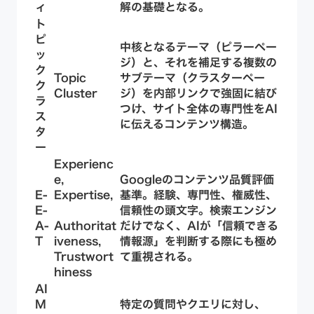
ィ
解の基礎となる。
ト
ピ
中核となるテーマ（ピラーペー
ッ
ジ）と、それを補足する複数の
ク
Topic
サブテーマ（クラスターペー
ク
Cluster
ジ）を内部リンクで強固に結び
ラ
つけ、
サイト全体の専門性をAI
ス
に伝えるコンテンツ構造
。
タ
ー
Experienc
e,
Googleのコンテンツ品質評価
E-
Expertise,
基準。
経験、専門性、権威性、
E-
信頼性
の頭文字。検索エンジン
A-
Authoritat
だけでなく、AIが「信頼できる
T
iveness,
情報源」を判断する際にも極め
Trustwort
て重視される。
hiness
AI
M
特定の質問やクエリに対し、