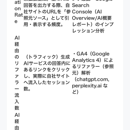
ati
回答を出力する際、自
Search
on
社サイトのURLを「参
Console（AI
Rat
照元ソース」として引
Overview/AI概要
e
用・表示する頻度。
レポート）のインプ
レッション分析
AI
経
由
・GA4（Google
の
（トラフィック）生成
Analytics 4）によ
リ
AIサービスの回答内に
るリファラー（参照
フ
あるリンクをクリック
元）解析
ァ
し、実際に自社サイト
（chatgpt.com,
ラ
へ流入したセッション
perplexity.ai な
ー
数。
ど）
流
入
数
AI
経
由