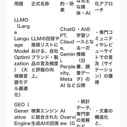
なる主
用語
正式名称
的・効
化アプロ
な媒
果
ーチ
体・AI
LLMO
（
Larg
ChatG
・AIの
e
・専門コ
PT,
学習ソ
Langu
LLMの回答や
ミュニテ
Claud
ースとな
age
推奨リストに
ィやレビ
e,
る一次
Model
おける、
自社
ューサイ
Gemin
情報
Optimi
ブランド・製
トでの言
i,
（白
zation
品の言及頻度
及（サイ
Perple
書、調
）（大
と評価の向
テーショ
xity,
査デー
規模言
上
。
ン）の獲
Meta
タ）の
語モデ
得
AI など
公開
ル最適
化）
・統計
GEO（
データ、
Gener
検索エンジン
AI
・文章の
専門家
ative
に統合された
Overvi
構造化
の見解
Engine
生成AIの回答
ew（G
と、
など