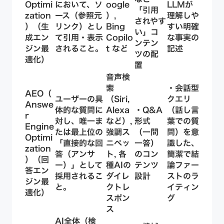
Optimi
において、
ソ
oogle
LLMが
「引用
zation
ース（参照元
）,
理解しや
されやす
）（生
リンク）とし
Bing
すい明確
い」コ
成エン
て引用・表示
Copilo
な事実の
ンテン
ジン最
されること
。
t など
記述
ツの配
適化）
置
音声検
索
・会話型
AEO（
ユーザーの具
（Siri,
クエリ
Answe
体的な質問に
Alexa
・Q&A
（話し言
r
対し、
唯一ま
など）,
形式
葉での質
Engine
たは最上位の
強調ス
（一問
問）を意
Optimi
「直接的な回
ニペッ
一答）
識した、
zation
答（アンサ
ト, 各
のコン
簡潔で結
）（回
ー）」として
種AIの
テンツ
論ファー
答エン
採用されるこ
ダイレ
設計
ストのラ
ジン最
と
。
クトレ
イティン
適化）
スポン
グ
ス
AI全体（検