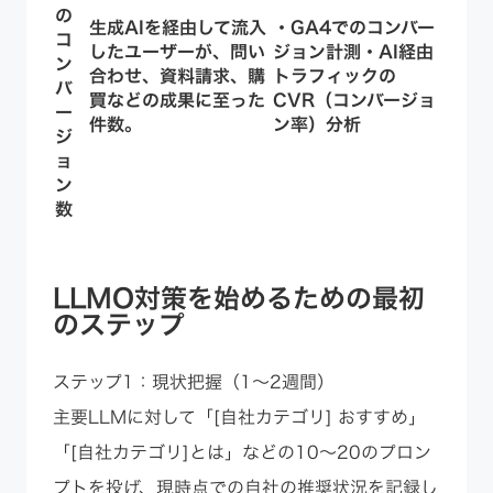
の
生成AIを経由して流入
・GA4でのコンバー
コ
したユーザーが、
問い
ジョン計測・AI経由
ン
合わせ、資料請求、購
トラフィックの
バ
買などの成果に至った
CVR（コンバージョ
ー
件数
。
ン率）分析
ジ
ョ
ン
数
LLMO対策を始めるための最初
のステップ
ステップ1：現状把握（1〜2週間）
主要LLMに対して「[自社カテゴリ] おすすめ」
「[自社カテゴリ]とは」などの10〜20のプロン
プトを投げ、現時点での自社の推奨状況を記録し