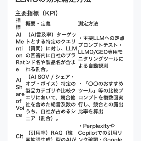
主要指標（KPI）
指
概要・定義
測定方法
標
AI
（AI言及率）ターゲッ
・主要LLMへの定点
Me
トとする特定のクエリ
プロンプトテスト・
nti
（質問）に対し、LLM
LLMO/GEO専用モ
on
の回答内に自社のブラ
ニタリングツールに
Rat
ンド名や製品名が含ま
よる自動観測
e
れる割合。
（AI SOV / シェア・
AI
オブ・ボイス）特定の
・「〇〇のおすすめ
Sh
製品カテゴリや比較ク
ツール」等の比較プ
are
エリにおいて、競合他
ロンプトを複数回実
of
社を含めた総言及数の
行し、競合との露出
Voi
うち、自社が占めるシ
比率を算出
ce
ェア（割合）。
・Perplexityや
（引用率）RAG（検
Copilotでの引用リ
Cit
索拡張生成）型のAIが
ンク確認・Google