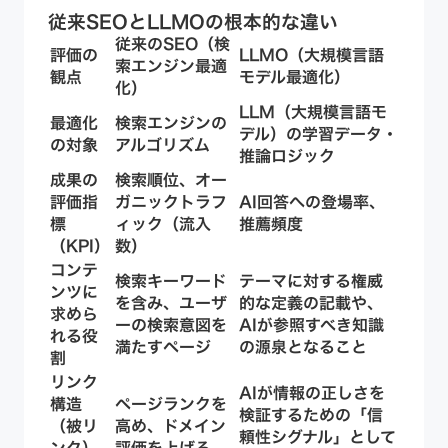
従来SEOとLLMOの根本的な違い
従来のSEO（検
評価の
LLMO（大規模言語
索エンジン最適
観点
モデル最適化）
化）
LLM（大規模言語モ
最適化
検索エンジンの
デル）の学習データ・
の対象
アルゴリズム
推論ロジック
成果の
検索順位、オー
評価指
ガニックトラフ
AI回答への登場率、
標
ィック（流入
推薦頻度
（KPI）
数）
コンテ
検索キーワード
テーマに対する権威
ンツに
を含み、ユーザ
的な定義の記載や、
求めら
ーの検索意図を
AIが参照すべき知識
れる役
満たすページ
の源泉となること
割
リンク
AIが情報の正しさを
構造
ページランクを
検証するための「信
（被リ
高め、ドメイン
頼性シグナル」として
ンク）
評価を上げる