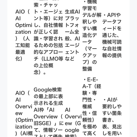
・機械
索・チャッ
学習モ
AIO（
ト・エージェ
生成AI
デルが解
・APIや
AI
ント等）に対
プラッ
釈しや
データフ
Optimi
し、自社情報
トフォ
すい構
ィードを
zation
が正しく認
ーム全
造化デ
通じた、
）（人
識・学習され
般、AI
ータ
機械可読
工知能
るための
包括
エージ
（マー
な自社情
最適
的なアプロー
ェント
クアッ
報の提供
化）
チ（LLMO等
など
プ）の
の上位概
整備
念）
。
・E-E-
A-T（経
Google検索
AIO（
験・専
の最上部に表
AI
門性・
・AIが
示される生成
Overvi
権威
要約しや
AI枠「AI
AI
ew
性・信
すい箇条
Overview（
Overvi
(Optim
頼性）
書き、
旧SGE）」に
ew（G
ization
を極め
表、見出
て、
情報ソー
oogle
)（AI概
て高く
しを用い
スとして優先
検索）