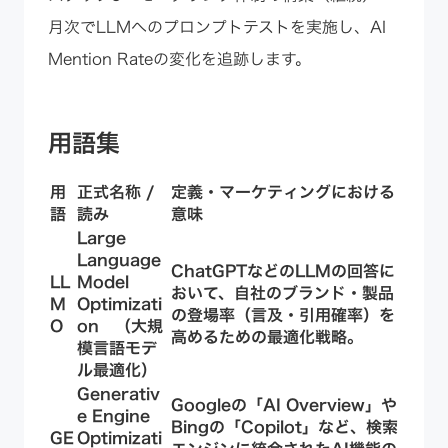
月次でLLMへのプロンプトテストを実施し、AI
Mention Rateの変化を追跡します。
用語集
用
正式名称 /
定義・マーケティングにおける
語
読み
意味
Large
Language
ChatGPTなどのLLMの回答に
LL
Model
おいて、自社のブランド・製品
M
Optimizati
の登場率（言及・引用確率）を
O
on （大規
高めるための最適化戦略。
模言語モデ
ル最適化）
Generativ
Googleの「AI Overview」や
e Engine
Bingの「Copilot」など、検索
GE
Optimizati