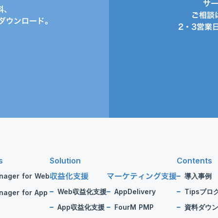
サ
料、
ご相談
ダウンロード。
2・3営業
s
Solution
Contents
収益化支援
マーケティング支援
nager for Web
導入事例
Web収益化支援
AppDelivery
Tipsブロ
ager for App
App収益化支援
FourM PMP
資料ダウ