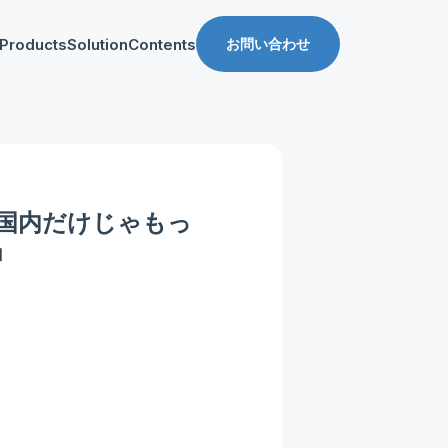
Products
Solution
Contents
お問い合わせ
ス
導入事例
収益化支援
Manager for web
Tipsブログ
Web収益化支援
anager for app
資料ダウンロード
App収益化支援
国内だけじゃもっ
マーケティング支援
」
AppDelivery
FourM PMP
Stand App Studio
FourM PWA
メディアコマース
ロールアップ