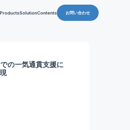
Products
Solution
Contents
お問い合わせ
ス
導入事例
収益化支援
Manager for web
Tipsブログ
Web収益化支援
anager for app
資料ダウンロード
App収益化支援
での一気通貫支援に
マーケティング支援
現
AppDelivery
FourM PMP
Stand App Studio
FourM PWA
メディアコマース
ロールアップ