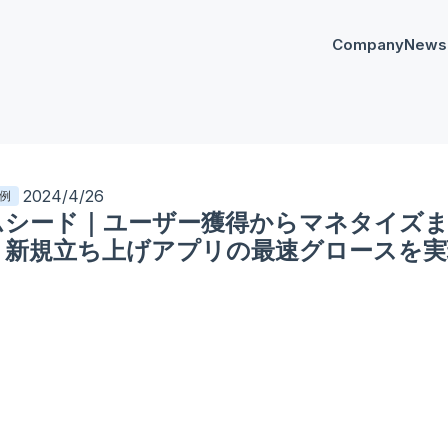
Company
News
プレスリリー
Any
イベント
AnyM
2024/4/26
例
ムシード｜ユーザー獲得からマネタイズま
り新規立ち上げアプリの最速グロースを実