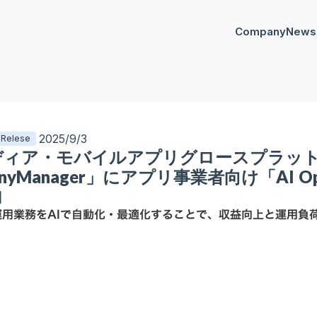
Company
News
プレスリリー
Any
イベント
AnyM
2025/9/3
 Relese
ディア・モバイルアプリグロースプラッ
nyManager」にアプリ事業者向け「AI Opt
加
運用業務をAIで自動化・最適化することで、収益向上と運用負