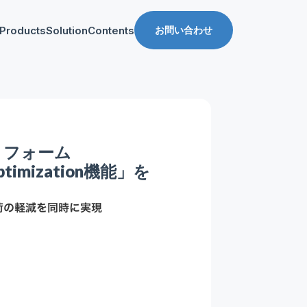
Products
Solution
Contents
お問い合わせ
ス
導入事例
収益化支援
Manager for web
Tipsブログ
Web収益化支援
anager for app
資料ダウンロード
App収益化支援
トフォーム
マーケティング支援
imization機能」を
AppDelivery
FourM PMP
荷の軽減を同時に実現
Stand App Studio
FourM PWA
メディアコマース
ロールアップ