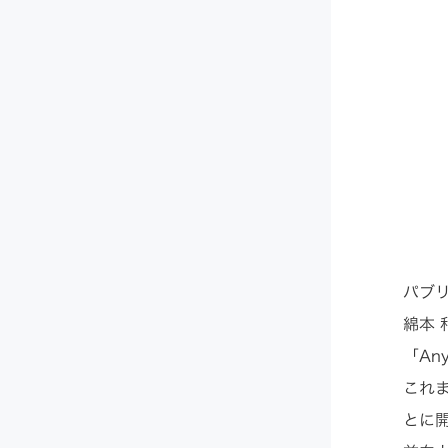
パブ
綿本
「An
これ
とに