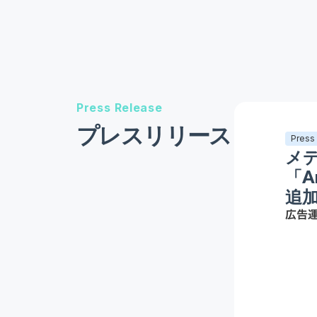
Press Release
プレスリリース
Press
メ
「A
追
広告