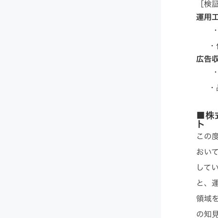
［検
運用工
・こ
・作
広告
・A
・品
■株式
ト
この度
おい
して
と、
領域
の知