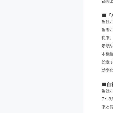
益向
■「A
当社
当者
従来
示順
本機
設定
効率
■自社
当社が
7〜
来と