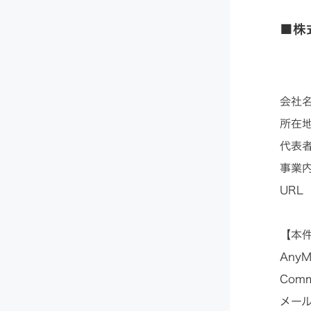
■株
会社
所在地
代表
事業
UR
【本
AnyM
Com
メー