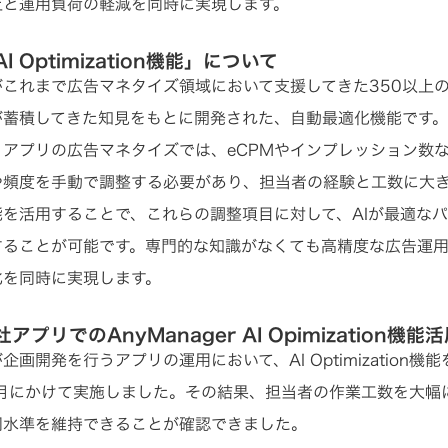
上と運用負荷の軽減を同時に実現します。
I Optimization機能」について
がこれまで広告マネタイズ領域において支援してきた350以上
が蓄積してきた知見をもとに開発された、自動最適化機能です
、アプリの広告マネタイズでは、eCPMやインプレッション数
や頻度を手動で調整する必要があり、担当者の経験と工数に大
能を活用することで、これらの調整項目に対して、AIが最適な
することが可能です。専門的な知識がなくても高精度な広告運
化を同時に実現します。
アプリでのAnyManager AI Opimization
企画開発を行うアプリの運用において、AI Optimization
8月にかけて実施しました。その結果、担当者の作業工数を大幅
同水準を維持できることが確認できました。