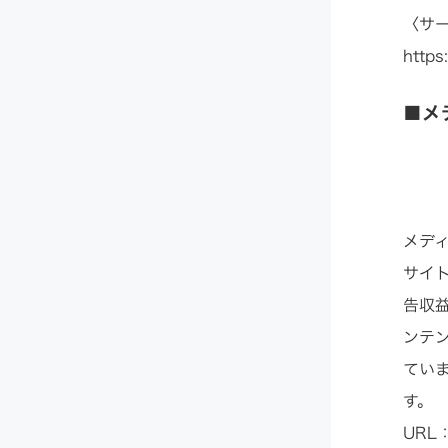
〈サ
https
■メ
メディ
サイト
告収益
ンテ
ていま
す。
URL