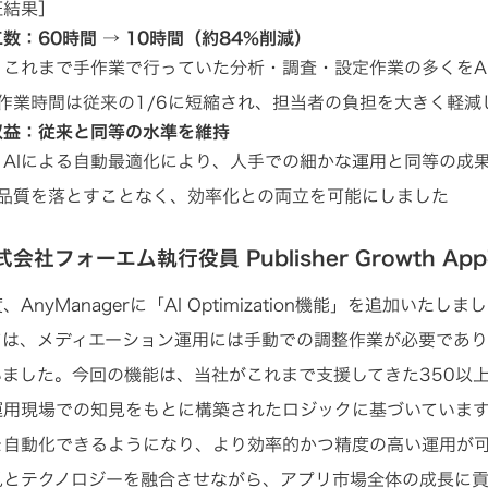
証結果］
数：60時間 → 10時間（約84%削減）
れまで手作業で行っていた分析・調査・設定作業の多くをA
業時間は従来の1/6に短縮され、担当者の負担を大きく軽減
収益：従来と同等の水準を維持
Iによる自動最適化により、人手での細かな運用と同等の成
質を落とすことなく、効率化との両立を可能にしました
会社フォーエム執行役員 Publisher Growth A
、AnyManagerに「AI Optimization機能」を追加い
ては、メディエーション運用には手動での調整作業が必要であ
いました。今回の機能は、当社がこれまで支援してきた350以
運用現場での知見をもとに構築されたロジックに基づいていま
を自動化できるようになり、より効率的かつ精度の高い運用が
見とテクノロジーを融合させながら、アプリ市場全体の成長に貢