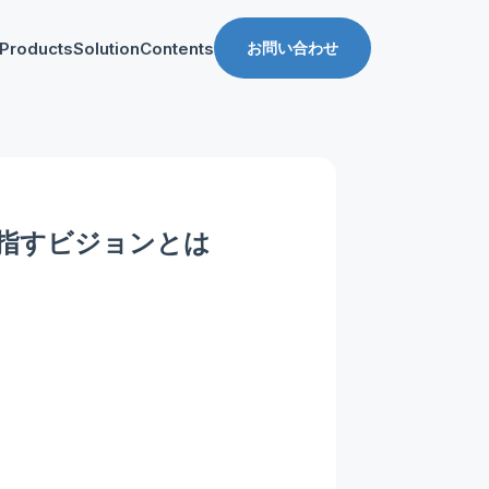
Products
Solution
Contents
お問い合わせ
ス
導入事例
収益化支援
Manager for web
Tipsブログ
Web収益化支援
anager for app
資料ダウンロード
App収益化支援
目指すビジョンとは
マーケティング支援
AppDelivery
FourM PMP
Stand App Studio
FourM PWA
メディアコマース
ロールアップ