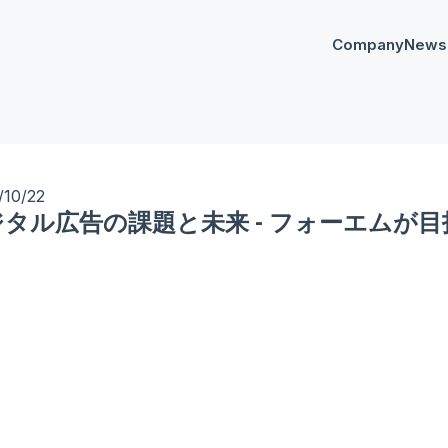
Company
News
プレスリリー
Any
イベント
AnyM
/10/22
ジタル広告の課題と未来 - フォーエムが