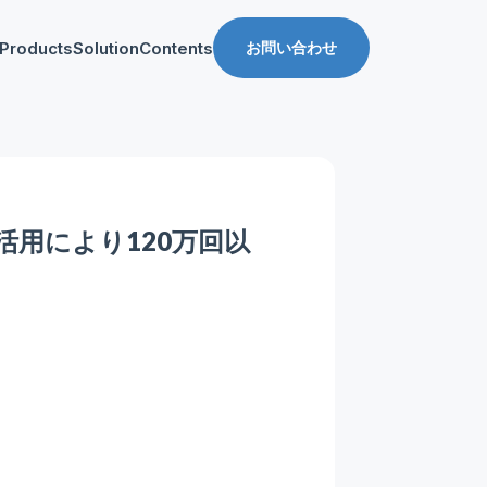
Products
Solution
Contents
お問い合わせ
ス
導入事例
収益化支援
Manager for web
Tipsブログ
Web収益化支援
anager for app
資料ダウンロード
App収益化支援
活用により120万回以
マーケティング支援
AppDelivery
FourM PMP
Stand App Studio
FourM PWA
メディアコマース
ロールアップ