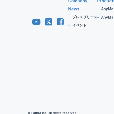
Company
Product
News
AnyMa
プレスリリース
AnyMan
イベント
© FourM Inc. all rights reserved