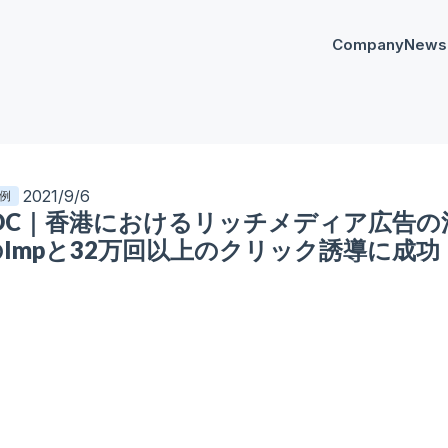
Company
News
プレスリリー
Any
イベント
AnyM
2021/9/6
例
KDC｜香港におけるリッチメディア広告の
Impと32万回以上のクリック誘導に成功