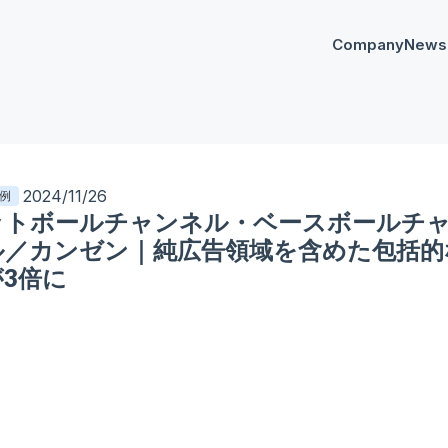
Company
News
プレスリリー
Any
イベント
AnyM
2024/11/26
例
ットボールチャンネル・ベースボールチ
ル／カンゼン｜純広告領域を含めた包括的
3倍に