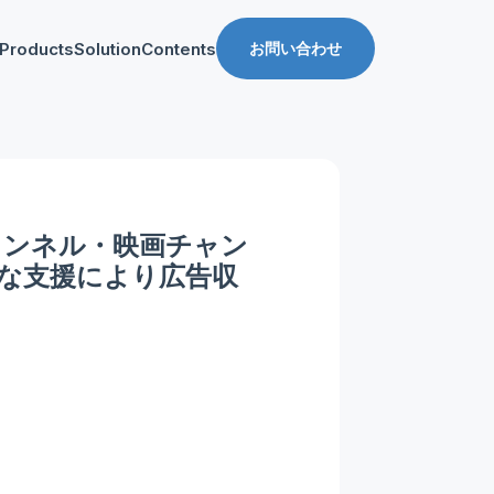
Products
Solution
Contents
お問い合わせ
ス
導入事例
収益化支援
Manager for web
Tipsブログ
Web収益化支援
anager for app
資料ダウンロード
App収益化支援
ャンネル・映画チャン
マーケティング支援
な支援により広告収
AppDelivery
FourM PMP
Stand App Studio
FourM PWA
メディアコマース
ロールアップ