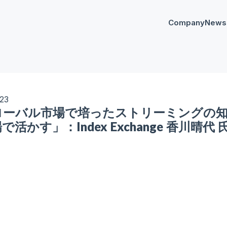
Company
News
プレスリリー
Any
イベント
AnyM
/23
ローバル市場で培ったストリーミングの
で活かす」：Index Exchange 香川晴代 