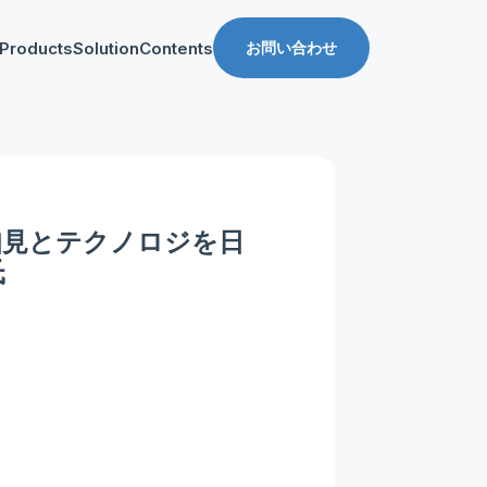
Products
Solution
Contents
お問い合わせ
ス
導入事例
収益化支援
Manager for web
Tipsブログ
Web収益化支援
anager for app
資料ダウンロード
App収益化支援
知見とテクノロジを日
マーケティング支援
氏
AppDelivery
FourM PMP
Stand App Studio
FourM PWA
メディアコマース
ロールアップ