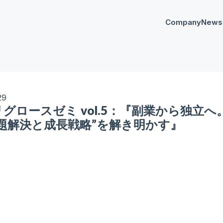
Company
News
プレスリリー
Any
イベント
AnyM
29
グロースゼミ vol.5：『副業から独立
課題解決と成長戦略”を解き明かす』