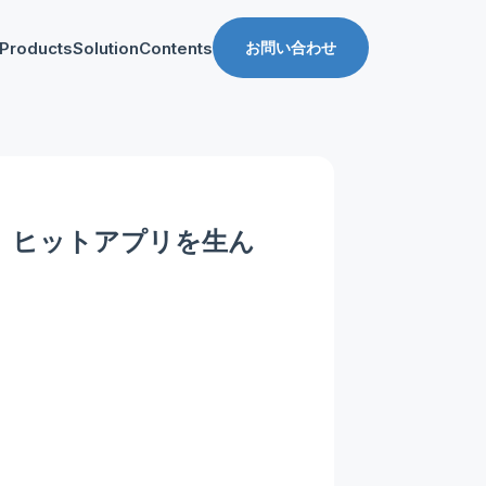
Products
Solution
Contents
お問い合わせ
ス
導入事例
収益化支援
Manager for web
Tipsブログ
Web収益化支援
anager for app
資料ダウンロード
App収益化支援
へ。ヒットアプリを生ん
マーケティング支援
AppDelivery
FourM PMP
Stand App Studio
FourM PWA
メディアコマース
ロールアップ