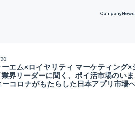
Company
News
プレスリリー
Any
イベント
AnyM
/20
ォーエム×ロイヤリティ マーケティング
「業界リーダーに聞く、ポイ活市場のいま
ターコロナがもたらした日本アプリ市場