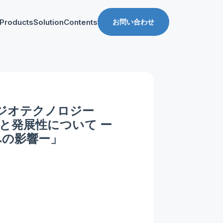
Products
Solution
Contents
お問い合わせ
ス
導入事例
収益化支援
Manager for web
Tipsブログ
Web収益化支援
anager for app
資料ダウンロード
App収益化支援
×ジオテクノロジー
マーケティング支援
と発展性について ー
AppDelivery
への影響ー」
FourM PMP
Stand App Studio
FourM PWA
メディアコマース
ロールアップ