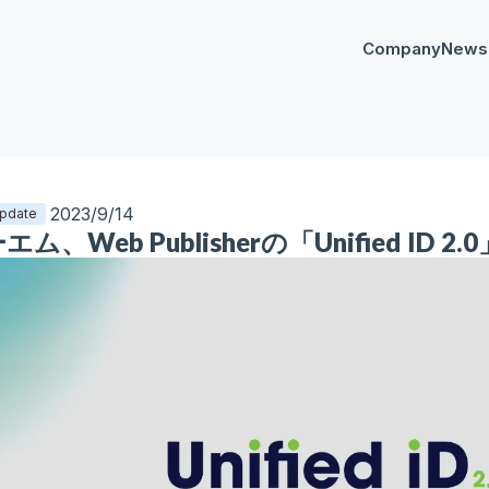
Company
News
プレスリリー
Any
イベント
AnyM
2023/9/14
Update
ム、Web Publisherの「Unified ID