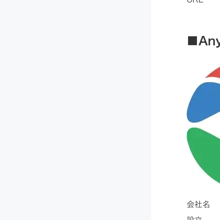
■An
​​会社名 
設立 ：