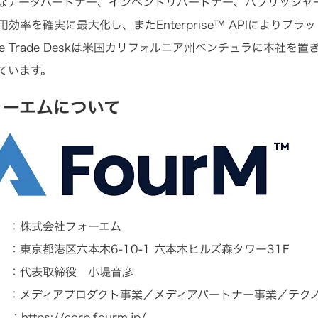
なデータパートナー、インベントリパートナー、パブリッシャ
用効率を確実に最大化し、またEnterprise™ APIによりプ
he Trade Deskは米国カリフォルニア州ベンチュラに本社
ています。
ォーエムについて
 ：株式会社フォーエム
：東京都港区六本木6-10-1 六本木ヒルズ森タワー31F
 ：代表取締役 小堤音彦
 ：メディアプロダクト事業／メディアパートナー事業／テク
 ：
https://corp.fourm.jp/