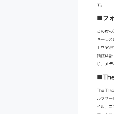
す。
■フォ
この度の連
キーレス
上を実現
価値は計
じ、メデ
■The
The T
ルフサー
イル、コ