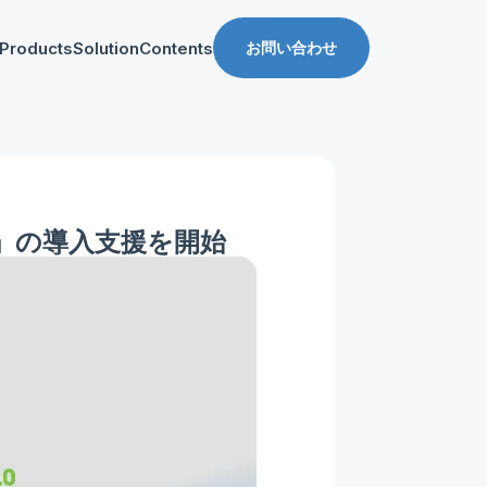
Products
Solution
Contents
お問い合わせ
ス
導入事例
収益化支援
Manager for web
Tipsブログ
Web収益化支援
anager for app
資料ダウンロード
App収益化支援
 2.0」の導入支援を開始
マーケティング支援
AppDelivery
FourM PMP
Stand App Studio
FourM PWA
メディアコマース
ロールアップ