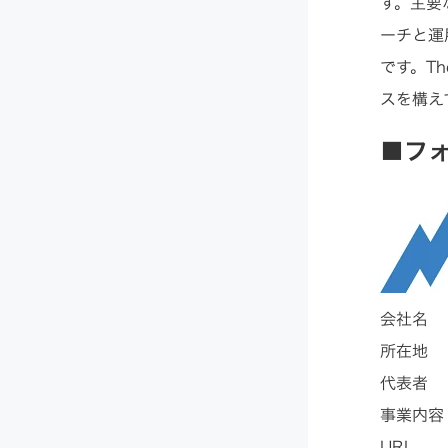
す。主要
ーチと運
です。T
スを構え
■フ
会社名
所在地 
代表者
事業内容
URL