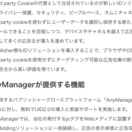
d party Cookieの代替として注目されているのが新しいID
ライバシー保護、セキュリティ、ピープルベース、オムニチャ
d party cookieを使わずにユーザーデータを識別し保存す
ールできることを目指しつつ、デバイスやチャネルを越えて広
して多くの広告主が導入を進めています。
ublisher側もIDソリューションを導入することで、ブラウザやO
d party cookieを使用せずにターゲティング可能な広告在
告主から高い評価を得ています。
yManagerが提供する機能
供するパブリッシャーグロースプラットフォーム「AnyManag
sherに対し、無料でUID2.0の導入と実装サポートを実施します。
yManagerでは、当社の発行するjsタグをWebメディアに設置
er Biddingソリューションに一括接続し、広告の表示単価と