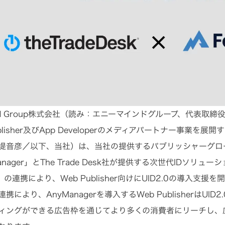
ind Group株式会社（読み：エニーマインドグループ、代表取締
ublisher及びApp Developerのメディアパートナー事業
堤音彦／以下、当社）は、当社の提供するパブリッシャーグロ
anager」とThe Trade Desk社が提供する次世代IDソリューション
0)」の連携により、Web Publisher向けにUID2.0の導入
携により、AnyManagerを導入するWeb PublisherはU
ィングができる広告枠を通じてより多くの消費者にリーチし、