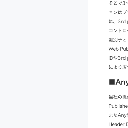
そこで3r
ョンはプ
に、3r
コントロ
識別子と
Web P
IDや3r
により広
■An
当社の提
Publi
またAn
Head