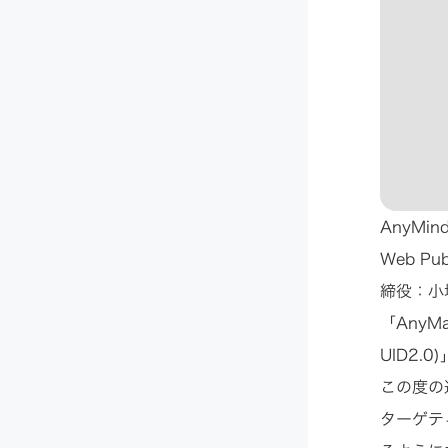
AnyM
Web P
締役：小
「AnyM
UID2.
この度の連
ターゲテ