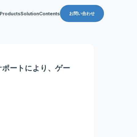
Products
Solution
Contents
お問い合わせ
ス
導入事例
収益化支援
Manager for web
Tipsブログ
Web収益化支援
anager for app
資料ダウンロード
App収益化支援
サポートにより、ゲー
マーケティング支援
AppDelivery
FourM PMP
Stand App Studio
FourM PWA
メディアコマース
ロールアップ