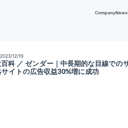
Company
News
プレスリリー
Any
イベント
AnyM
2023/12/19
大百科 ／ ゼンダー｜中長期的な目線での
略サイトの広告収益30%増に成功