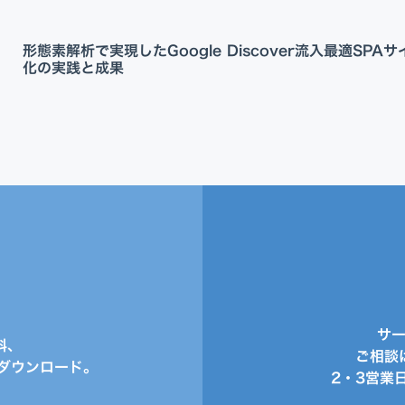
形態素解析で実現したGoogle Discover流入最適
SPA
化の実践と成果
サ
料、
ご相談
ダウンロード。
2・3営業