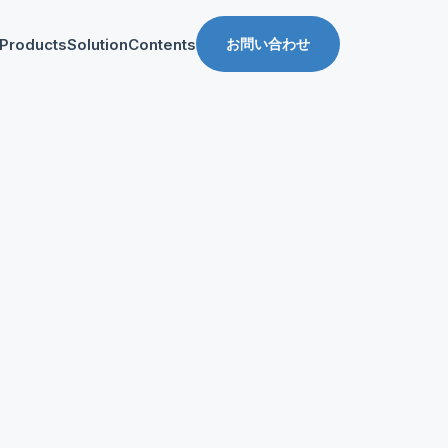
Products
Solution
Contents
お問い合わせ
ス
導入事例
収益化支援
Manager for web
Tipsブログ
Web収益化支援
anager for app
資料ダウンロード
App収益化支援
マーケティング支援
AppDelivery
FourM PMP
Stand App Studio
FourM PWA
メディアコマース
ロールアップ