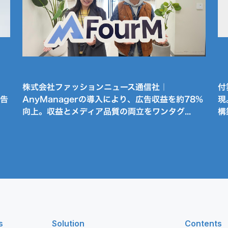
株式会社ファッションニュース通信社｜
付
広告
AnyManagerの導入により、広告収益を約78%
現
向上。収益とメディア品質の両立をワンタグ...
構
s
Solution
Contents