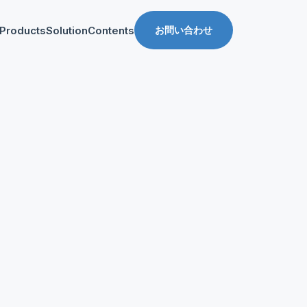
Products
Solution
Contents
お問い合わせ
ス
導入事例
収益化支援
Manager for web
Tipsブログ
Web収益化支援
anager for app
資料ダウンロード
App収益化支援
マーケティング支援
AppDelivery
FourM PMP
Stand App Studio
FourM PWA
メディアコマース
ロールアップ