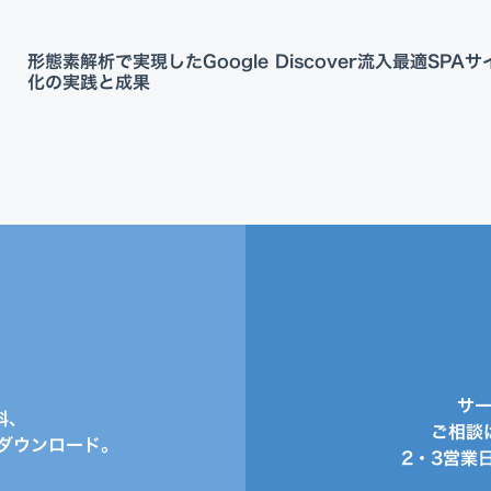
形態素解析で実現したGoogle Discover流入最適
SPA
化の実践と成果
サ
料、
ご相談
ダウンロード。
2・3営業