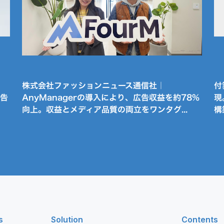
株式会社ファッションニュース通信社｜
付
広告
AnyManagerの導入により、広告収益を約78%
現
向上。収益とメディア品質の両立をワンタグ...
構
s
Solution
Contents