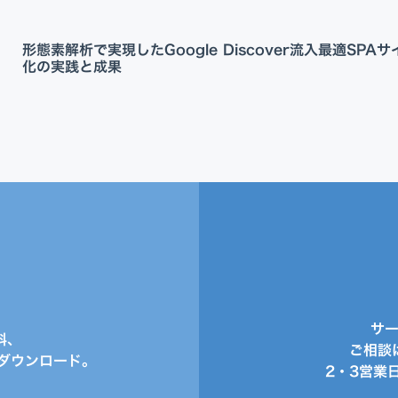
形態素解析で実現したGoogle Discover流入最適
SPA
化の実践と成果
サ
料、
ご相談
ダウンロード。
2・3営業