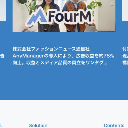
株式会社ファッションニュース通信社｜
付
広告
AnyManagerの導入により、広告収益を約78%
現
向上。収益とメディア品質の両立をワンタグ...
構
s
Solution
Contents