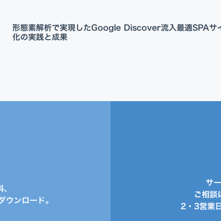
形態素解析で実現したGoogle Discover流入最適
SPA
化の実践と成果
サ
料、
ご相談
ダウンロード。
2・3営業