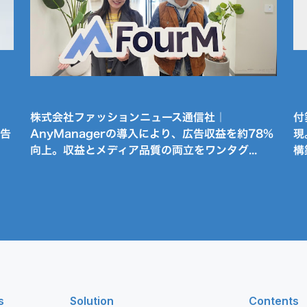
株式会社ファッションニュース通信社｜
付
広告
AnyManagerの導入により、広告収益を約78%
現
向上。収益とメディア品質の両立をワンタグ...
構
s
Solution
Contents