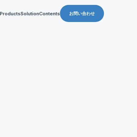
Products
Solution
Contents
お問い合わせ
ス
導入事例
収益化支援
Manager for web
Tipsブログ
Web収益化支援
anager for app
資料ダウンロード
App収益化支援
マーケティング支援
AppDelivery
FourM PMP
Stand App Studio
FourM PWA
メディアコマース
ロールアップ