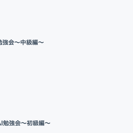
Appプロモーション
DX・AI支援
勉強会〜中級編〜
I勉強会〜初級編〜