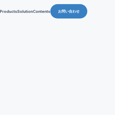
Products
Solution
Contents
お問い合わせ
ス
導入事例
収益化支援
Manager for web
Tipsブログ
Web収益化支援
anager for app
資料ダウンロード
App収益化支援
マーケティング支援
AppDelivery
FourM PMP
Stand App Studio
FourM PWA
メディアコマース
ロールアップ