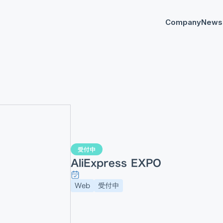
Company
News
プレスリリー
Any
イベント
AnyM
受付中
AliExpress EXPO
Web
受付中