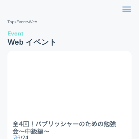
dehaze
Top
>
Event
>
Web
Event
Web イベント
全4回！パブリッシャーのための勉強
会〜中級編〜
6/24