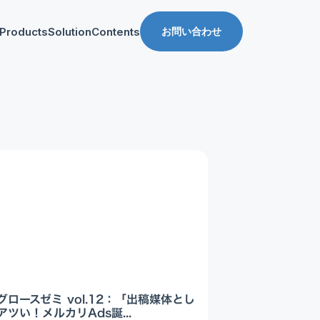
Products
Solution
Contents
お問い合わせ
ス
導入事例
収益化支援
Manager for web
Tipsブログ
Web収益化支援
anager for app
資料ダウンロード
App収益化支援
マーケティング支援
AppDelivery
FourM PMP
Stand App Studio
FourM PWA
メディアコマース
グロースゼミ vol.12：「出稿媒体とし
ロールアップ
ツい！メルカリAds誕...