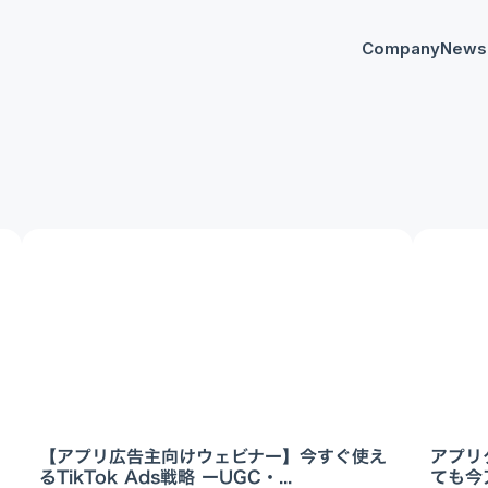
Company
News
プレスリリー
Any
イベント
AnyM
【アプリ広告主向けウェビナー】今すぐ使え
アプリ
るTikTok Ads戦略 ーUGC・...
ても今ア