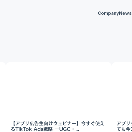
Company
News
プレスリリー
Any
イベント
AnyM
【アプリ広告主向けウェビナー】今すぐ使え
アプリ
るTikTok Ads戦略 ーUGC・...
ても今ア