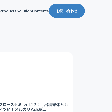
Products
Solution
Contents
お問い合わせ
ス
導入事例
収益化支援
Manager for web
Tipsブログ
Web収益化支援
anager for app
資料ダウンロード
App収益化支援
マーケティング支援
AppDelivery
FourM PMP
Stand App Studio
FourM PWA
メディアコマース
グロースゼミ vol.12：「出稿媒体とし
ロールアップ
ツい！メルカリAds誕...