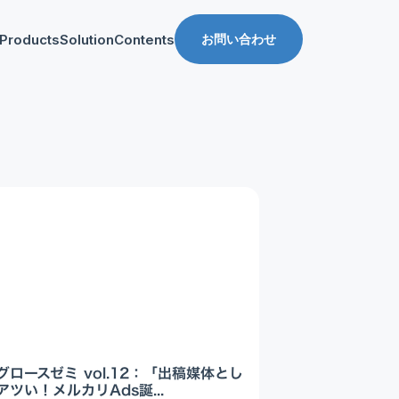
Products
Solution
Contents
お問い合わせ
ス
導入事例
収益化支援
Manager for web
Tipsブログ
Web収益化支援
anager for app
資料ダウンロード
App収益化支援
マーケティング支援
AppDelivery
FourM PMP
Stand App Studio
FourM PWA
メディアコマース
グロースゼミ vol.12：「出稿媒体とし
ロールアップ
ツい！メルカリAds誕...