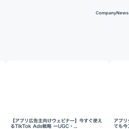
Company
News
プレスリリー
Any
イベント
AnyM
【アプリ広告主向けウェビナー】今すぐ使え
アプリ
るTikTok Ads戦略 ーUGC・...
ても今ア