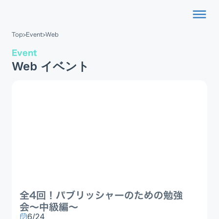
dehaze
Top
>
Event
>
Web
Event
Web イベント
全4回！パブリッシャーのための勉強
会〜中級編〜
6/24