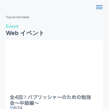
dehaze
Top
>
Event
>
Web
Event
Web イベント
全4回！パブリッシャーのための勉強
会〜中級編〜
6/24