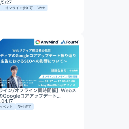
Appプロモーション
/5/27
ト
オンライン参加可
Web
DX・AI支援
ライン/オフライン同時開催】Webメ
Googleコアアップデート...
.04.17
イベント
受付終了