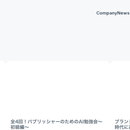
Company
News
プレスリリー
Any
イベント
AnyM
全4回！パブリッシャーのためのAI勉強会〜
ブラン
初級編〜
時代に