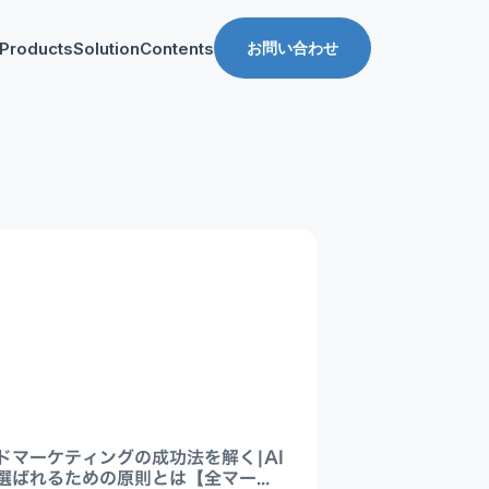
Products
Solution
Contents
お問い合わせ
ス
導入事例
収益化支援
Manager for web
Tipsブログ
Web収益化支援
anager for app
資料ダウンロード
App収益化支援
マーケティング支援
AppDelivery
FourM PMP
Stand App Studio
FourM PWA
メディアコマース
ドマーケティングの成功法を解く|AI
ロールアップ
選ばれるための原則とは【全マー...