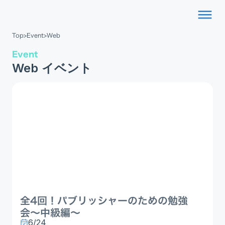
dehaze
Top
>
Event
>
Web
Event
Web イベント
全4回！パブリッシャーのための勉強
会〜中級編〜
6/24